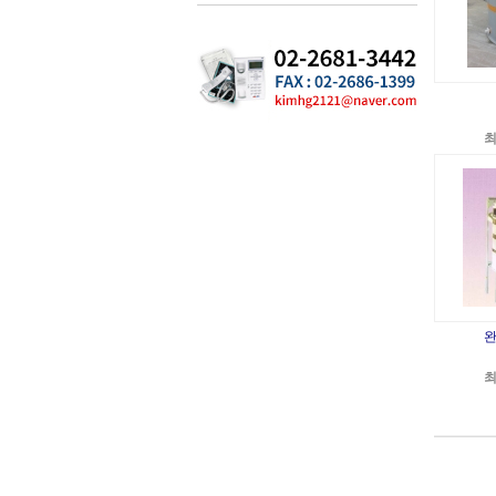
최
완
최